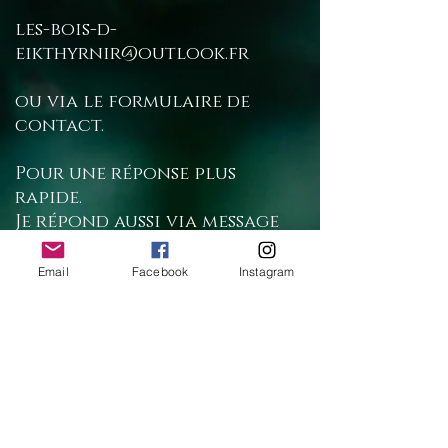
les-bois-d-
eikthyrnir@outlook.fr
ou via le formulaire de
contact.
Pour une réponse plus
rapide.
Je répond aussi via message
privé sur ma page FB et Insta
Email
Facebook
Instagram
Contactez-moi
Nom
E-mail