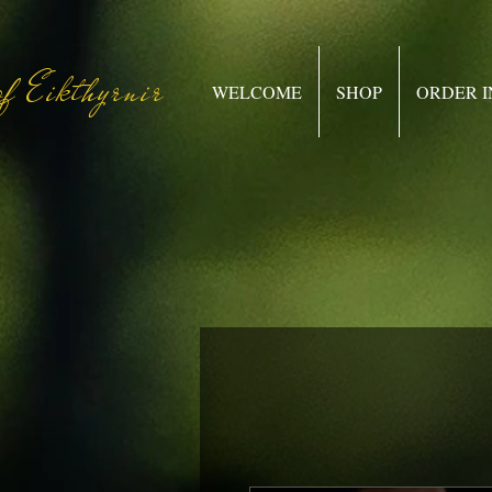
f Eikthyrnir
WELCOME
SHOP
ORDER 