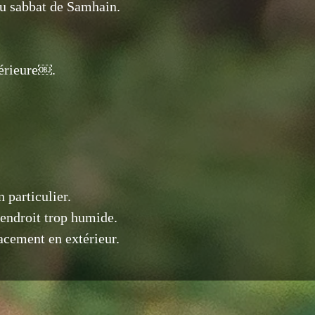
du sabbat de Samhain.
térieure￼.
 particulier.
 endroit trop humide.
acement en extérieur.