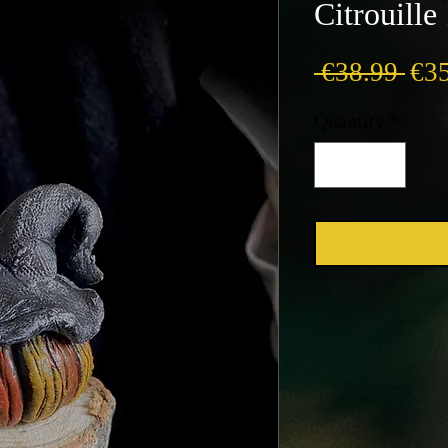
Citrouille
Reg
 €38.99 
€3
Pri
Quantity
*