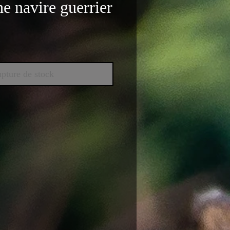
e navire guerrier
x
pture de stock