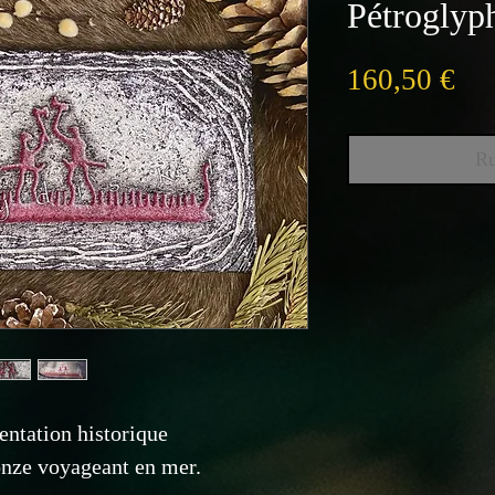
Pétroglyph
Pri
160,50 €
Ru
entation historique
ronze voyageant en mer.