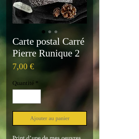
Carte postal Carré
Pierre Runique 2
Prix
7,00 €
Quantité
*
Ajouter au panier
Print d’une de mes oeuvres