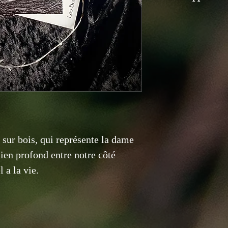
Vous voulez offr
et je l’emballera
.
Lorsque votre c
serez averti et 
de votre comman
soignés.
Ceci dit, je ne s
 sur bois, qui représente la dame
délais d’attente 
en profond entre notre côté
vous faudra donc
 a la vie.
services.