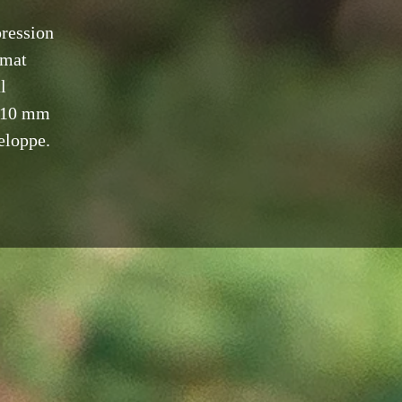
pression
 mat
l
 210 mm
eloppe.