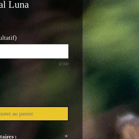
al Luna
ltatif)
0/500
outer au panier
aires :