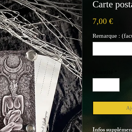
Carte post
Prix
7,00 €
Remarque : (facu
Quantité
*
Aj
Infos supplément