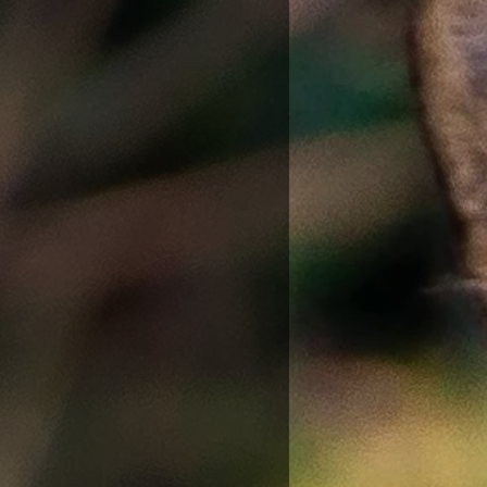
ir un cadeau ? Noter le moi
is d’un joli papier cadeau.
ommande sera envoyée vous
recevrez le numéro de suivi
de. Mes envois sont
uis pas responsable des
de la poste ou autres, il
 voir cela avec leurs