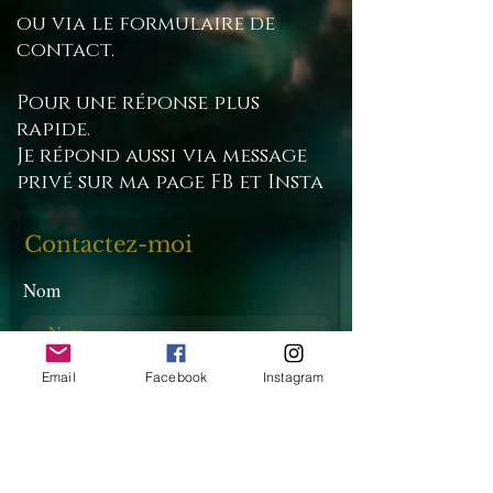
ou via le formulaire de
contact.
Pour une réponse plus
rapide.
Je répond aussi via message
privé sur ma page FB et Insta
Contactez-moi
Nom
E-mail
Email
Facebook
Instagram
Téléphone