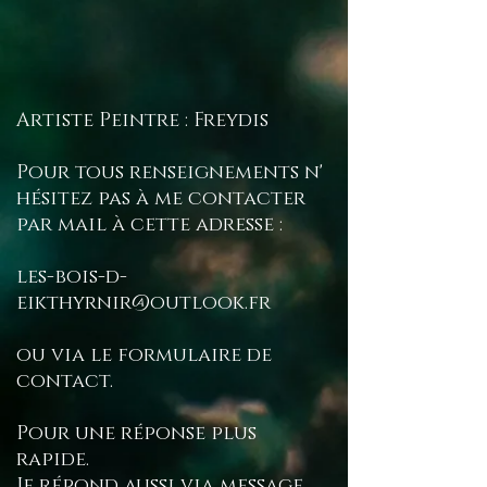
averti et recevrez le numéro
de suivi de votre commande.
Mes envois sont soignés.
Ceci dit, je ne suis pas
Artiste Peintre : Freydis
responsable des délais
Pour tous renseignements n'
d’attente de la poste ou
hésitez pas à me contacter
autres, il vous faudra donc
par mail à cette adresse :
voir cela avec leurs services.
les-bois-d-
eikthyrnir@outlook.fr
ou via le formulaire de
contact.
Pour une réponse plus
rapide.
Je répond aussi via message