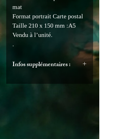
mat
Format portrait Carte postal
Taille 210 x 150 mm :A5
Vendu à l’unité.
.
Infos supplémentaires :
Vous voulez offrir un cadeau
? Noter le moi et je
l’emballerais d’un joli papier
cadeau.
.
Lorsque votre commande
sera envoyée vous serez