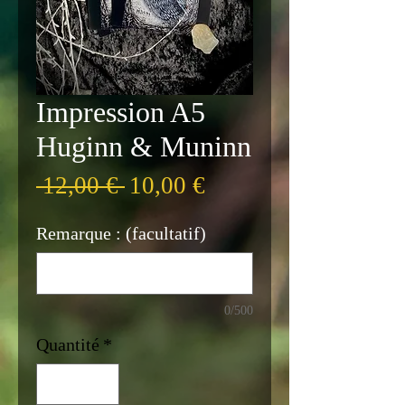
Impression A5
Huginn & Muninn
Prix
Prix
 12,00 € 
10,00 €
original
promotionnel
Remarque : (facultatif)
0/500
Quantité
*