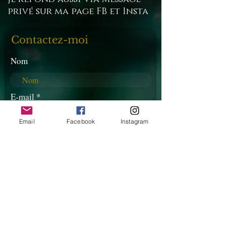
privé sur ma page FB et Insta
Contactez-moi
Nom
E-mail
Email
Facebook
Instagram
Téléphone
Rédigez votre message ici...