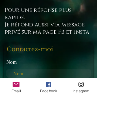
Pour une réponse plus
rapide.
Je répond aussi via message
privé sur ma page FB et Insta
Contactez-moi
Nom
E-mail
Email
Facebook
Instagram
Téléphone
Rédigez votre message ici...